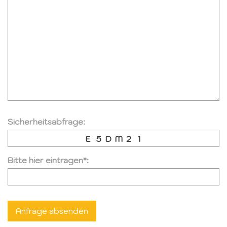
Sicherheitsabfrage:
E
5
D
M
2
1
Bitte hier eintragen*: