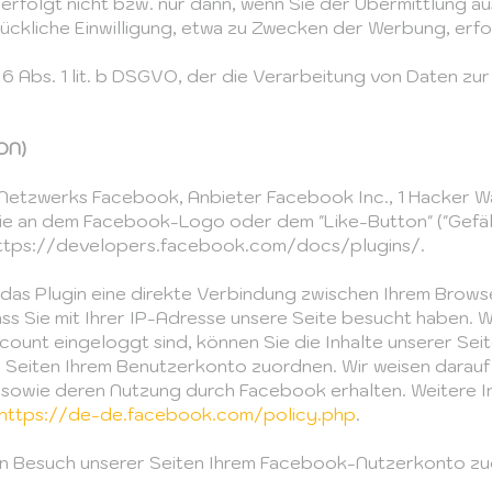
rfolgt nicht bzw. nur dann, wenn Sie der Übermittlung a
ückliche Einwilligung, etwa zu Zwecken der Werbung, erfol
 6 Abs. 1 lit. b DSGVO, der die Verarbeitung von Daten zur
ON)
n Netzwerks Facebook, Anbieter Facebook Inc., 1 Hacker W
ie an dem Facebook-Logo oder dem "Like-Button" ("Gefällt 
 https://developers.facebook.com/docs/plugins/.
 das Plugin eine direkte Verbindung zwischen Ihrem Brow
ss Sie mit Ihrer IP-Adresse unsere Seite besucht haben.
ount eingeloggt sind, können Sie die Inhalte unserer Seit
iten Ihrem Benutzerkonto zuordnen. Wir weisen darauf hi
 sowie deren Nutzung durch Facebook erhalten. Weitere In
https://de-de.facebook.com/policy.php
.
 Besuch unserer Seiten Ihrem Facebook-Nutzerkonto zuor