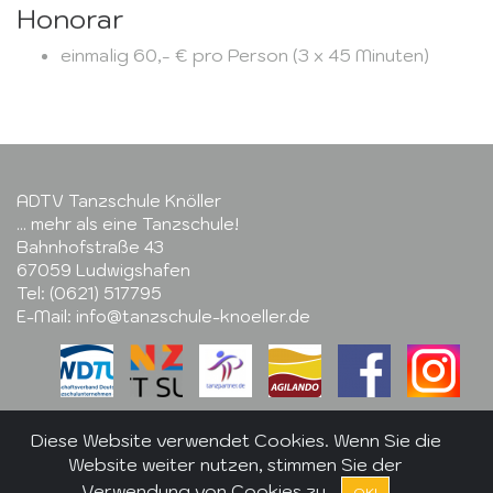
Honorar
einmalig 60,- € pro Person (3 x 45 Minuten)
ADTV Tanzschule Knöller
... mehr als eine Tanzschule!
Bahnhofstraße 43
67059 Ludwigshafen
Tel: (0621) 517795
E-Mail: info@tanzschule-knoeller.de
Diese Website verwendet Cookies. Wenn Sie die
Website weiter nutzen, stimmen Sie der
Verwendung von Cookies zu.
OK!