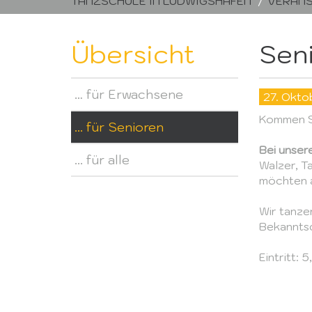
TANZSCHULE IN LUDWIGSHAFEN
VERANS
Übersicht
Sen
… für Erwachsene
27. Okto
Kommen S
... für Senioren
Bei unser
... für alle
Walzer, T
möchten a
Wir tanze
Bekanntsc
Eintritt: 