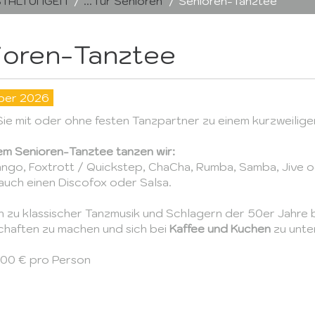
TALTUNGEN
... für Senioren
Senioren-Tanztee
ioren-Tanztee
ber 2026
ie
mit oder ohne festen Tanzpartner zu einem kurzweilige
em Senioren-Tanztee tanzen wir:
ango, Foxtrott / Quickstep, ChaCha, Rumba, Samba, Jive o
uch einen Discofox oder Salsa.
n zu klassischer Tanzmusik und Schlagern der 50er Jahre bi
haften zu machen und sich bei
Kaffee und Kuchen
zu unte
5,00 € pro Person