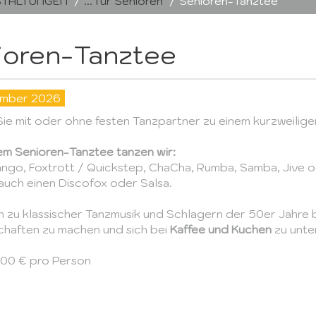
TALTUNGEN
... für Senioren
Senioren-Tanztee
ioren-Tanztee
ember 2026
ie
mit oder ohne festen Tanzpartner zu einem kurzweilige
em Senioren-Tanztee tanzen wir:
ango, Foxtrott / Quickstep, ChaCha, Rumba, Samba, Jive o
uch einen Discofox oder Salsa.
n zu klassischer Tanzmusik und Schlagern der 50er Jahre bi
haften zu machen und sich bei
Kaffee und Kuchen
zu unte
5,00 € pro Person