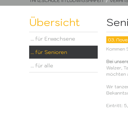
TANZSCHULE IN LUDWIGSHAFEN
VERANS
Übersicht
Sen
… für Erwachsene
03. Nov
Kommen S
... für Senioren
Bei unser
... für alle
Walzer, T
möchten a
Wir tanze
Bekanntsc
Eintritt: 