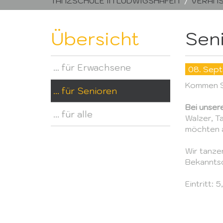
TANZSCHULE IN LUDWIGSHAFEN
VERANS
Übersicht
Sen
… für Erwachsene
08. Sep
Kommen S
... für Senioren
Bei unser
... für alle
Walzer, T
möchten a
Wir tanze
Bekanntsc
Eintritt: 