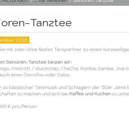
TALTUNGEN
... für Senioren
Senioren-Tanztee
ioren-Tanztee
tember 2026
ie
mit oder ohne festen Tanzpartner zu einem kurzweilige
em Senioren-Tanztee tanzen wir:
ango, Foxtrott / Quickstep, ChaCha, Rumba, Samba, Jive o
uch einen Discofox oder Salsa.
n zu klassischer Tanzmusik und Schlagern der 50er Jahre bi
haften zu machen und sich bei
Kaffee und Kuchen
zu unte
5,00 € pro Person